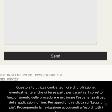
© 2015
STILMARMO srl
- P.IVA 01829390713
SDI: 1IS0C27
Questo sito utilizza cookie tecnici e di profilazione,
Tel. +39 0882 645452 - Fax +39 0882 646170
Chiamaci su
eventualmente anche di terze parti, per garantire il corretto
funzionamento delle procedure e migliorare l'esperienza di uso
delle applicazioni online. Per approfondire clicca su “Leggi di
COOKIE
|
PRIVACY
| Powered by
Asernet
più”. Proseguendo la navigazione acconsenti all'uso di tutti i