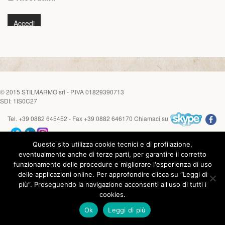
© 2015
STILMARMO srl
- P.IVA 01829390713
SDI: 1IS0C27
Tel. +39 0882 645452 - Fax +39 0882 646170
Chiamaci su
Questo sito utilizza cookie tecnici e di profilazione,
COOKIE
|
PRIVACY
| Powered by
Asernet
eventualmente anche di terze parti, per garantire il corretto
funzionamento delle procedure e migliorare l'esperienza di uso
delle applicazioni online. Per approfondire clicca su “Leggi di
più”. Proseguendo la navigazione acconsenti all'uso di tutti i
cookies.
Ok
Leggi di più