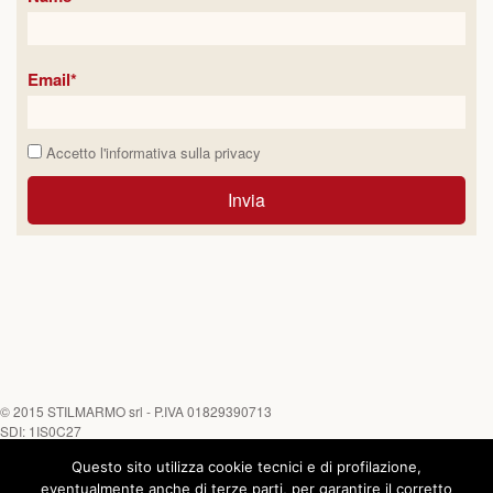
Email*
Accetto l'informativa sulla
privacy
Invia
© 2015
STILMARMO srl
- P.IVA 01829390713
SDI: 1IS0C27
Questo sito utilizza cookie tecnici e di profilazione,
Tel. +39 0882 645452 - Fax +39 0882 646170
Chiamaci su
eventualmente anche di terze parti, per garantire il corretto