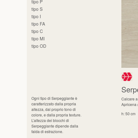
tipo P
tipo S
tipo I
tipo FA
tipo C
tipo MI
tipo OD
Serpe
Ogni tipo di Serpeggiante è
Calcare a 
caratterizzato dalla propria
Apricena (
altezza, dal proprio tono di
h: 50 cm
colore, e dalla propria texture.
L’altezza dei blocchi di
Serpeggiante dipende dalla
falda di estrazione.