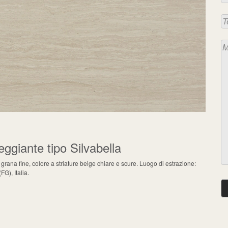
ggiante tipo Silvabella
grana fine, colore a striature beige chiare e scure. Luogo di estrazione:
FG), Italia.