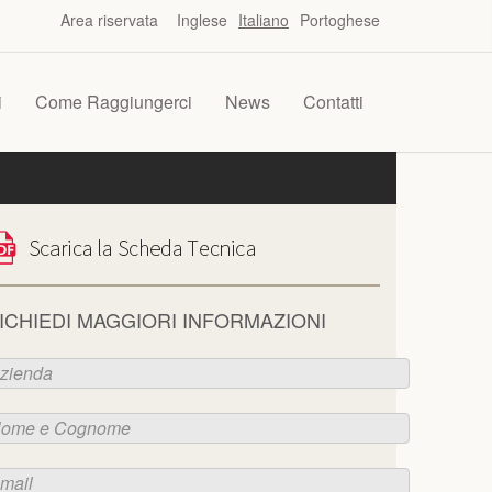
Area riservata
Inglese
Italiano
Portoghese
i
Come Raggiungerci
News
Contatti
ICHIEDI MAGGIORI INFORMAZIONI