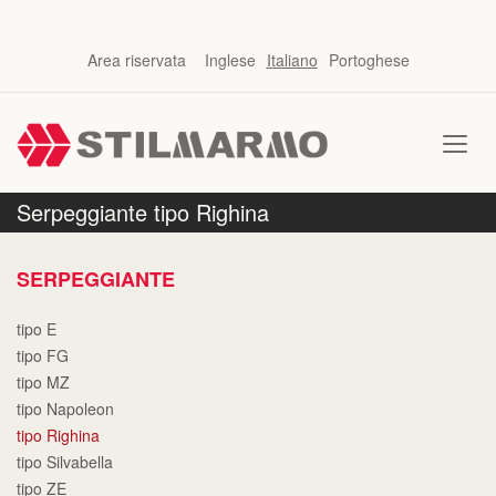
Area riservata
Inglese
Italiano
Portoghese
Serpeggiante tipo Righina
SERPEGGIANTE
tipo E
tipo FG
tipo MZ
tipo Napoleon
tipo Righina
tipo Silvabella
tipo ZE