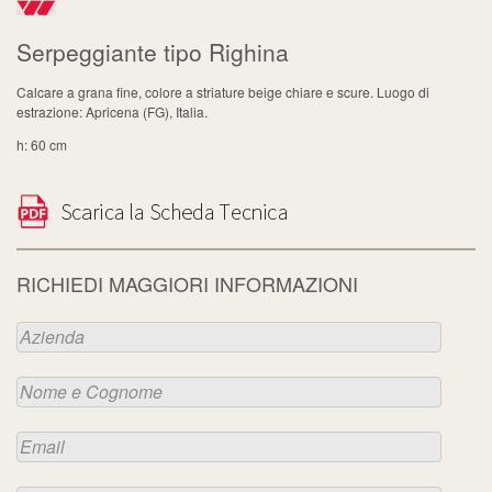
Serpeggiante tipo Righina
Calcare a grana fine, colore a striature beige chiare e scure. Luogo di
estrazione: Apricena (FG), Italia.
h: 60 cm
RICHIEDI MAGGIORI INFORMAZIONI