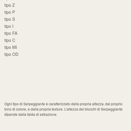
tipo Z
tipo P
tipo S
tipo I
tipo FA
tipo C
tipo MI
tipo OD
Ogni tipo di Serpeggiante è caratterizzato dalla propria altezza, dal proprio
tono di colore, e dalla propria texture. L’altezza dei blocchi di Serpeggiante
dipende dalla falda di estrazione.