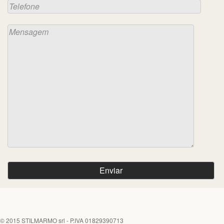
© 2015
STILMARMO srl
- P.IVA 01829390713