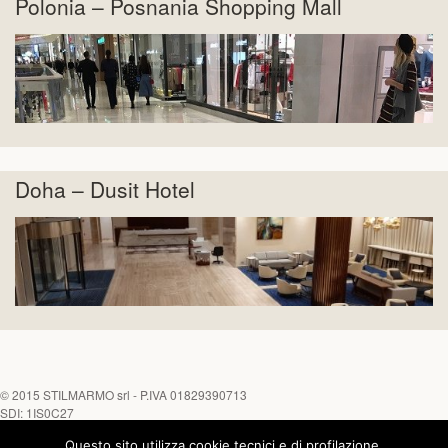
Polonia – Posnania Shopping Mall
Doha – Dusit Hotel
© 2015
STILMARMO srl
- P.IVA 01829390713
SDI: 1IS0C27
Questo sito utilizza cookie tecnici e di profilazione,
Tel. +39 0882 645452 - Fax +39 0882 646170
Chiamaci su