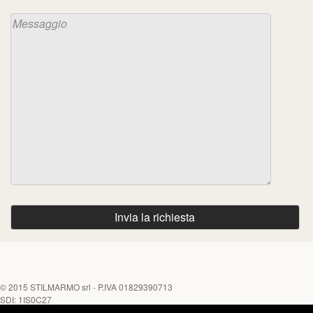
© 2015
STILMARMO srl
- P.IVA 01829390713
SDI: 1IS0C27