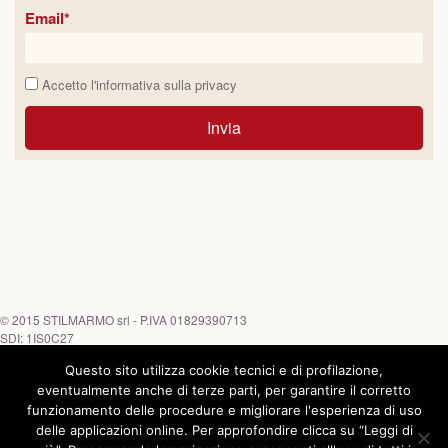
Email*
Accetto l'informativa sulla
privacy
Invia
© 2015
STILMARMO srl
- P.IVA 01829390713
SDI: 1IS0C27
Questo sito utilizza cookie tecnici e di profilazione,
Tel. +39 0882 645452 - Fax +39 0882 646170
Chiamaci su
eventualmente anche di terze parti, per garantire il corretto
funzionamento delle procedure e migliorare l'esperienza di uso
delle applicazioni online. Per approfondire clicca su “Leggi di
COOKIE
|
PRIVACY
| Powered by
Asernet