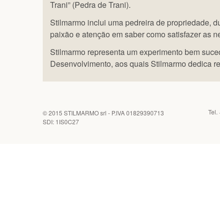
Trani” (Pedra de Trani).
Stilmarmo inclui uma pedreira de propriedade,
paixão e atenção em saber como satisfazer as n
Stilmarmo representa um experimento bem suced
Desenvolvimento, aos quais Stilmarmo dedica re
Tel.
© 2015
STILMARMO srl
- P.IVA 01829390713
SDI: 1IS0C27