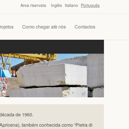
Area riservata
Inglês
Italiano
Português
rojetos
Como chegar atè nòs
Contactos
 década de 1960.
 Apricena), também conhecida como “Pietra di