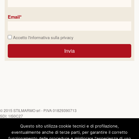
Email*
Accetto l'informativa sulla
privacy
Invia
© 2015
STILMARMO srl
- P.IVA 01829390713
SDI: 1IS0C27
Questo sito utilizza cookie tecnici e di profilazione,
Tel. +39 0882 645452 - Fax +39 0882 646170
Chiamaci su
eventualmente anche di terze parti, per garantire il corretto
funzionamento delle procedure e migliorare l'esperienza di uso