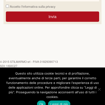
Accetto l'informativa sulla
privacy
Invia
© 2015
STILMARMO srl
- P.IVA 01829390713
SDI: 1IS0C27
Questo sito utilizza cookie tecnici e di profilazione,
Tel. +39 0882 645452 - Fax +39 0882 646170
Chiamaci su
eventualmente anche di terze parti, per garantire il corretto
funzionamento delle procedure e migliorare l'esperienza di uso
delle applicazioni online. Per approfondire clicca su “Leggi di
COOKIE
|
PRIVACY
| Powered by
Asernet
più”. Proseguendo la navigazione acconsenti all'uso di tutti i
cookies.
Ok
Leggi di più